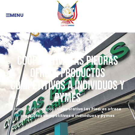
MENU
Cooperativa Las Piedras
ofrece productos
competitivos a individuos y
pymes
Home
»
Publicaciones
»
Cooperativa Las Piedras ofrece
productos competitivos a individuos y pymes