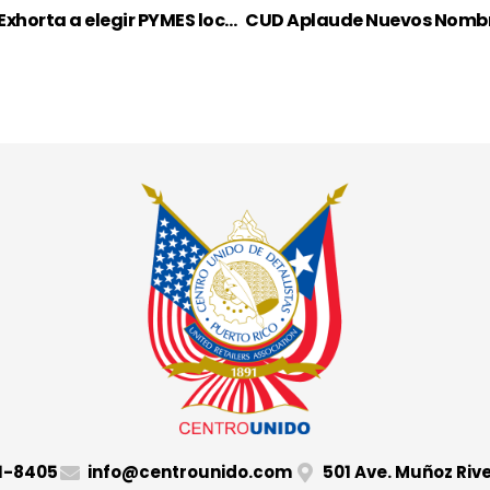
Esta Navidad, regala futuro: Presidente del CUD Exhorta a elegir PYMES locales
41-8405
info@centrounido.com
501 Ave. Muñoz Riv