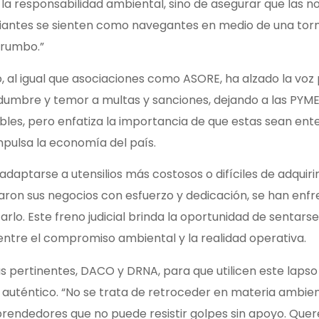
r la responsabilidad ambiental, sino de asegurar que las 
ntes se sienten como navegantes en medio de una tormen
 rumbo.”
al igual que asociaciones como ASORE, ha alzado la voz pa
umbre y temor a multas y sanciones, dejando a las PYME
es, pero enfatiza la importancia de que estas sean enten
pulsa la economía del país.
aptarse a utensilios más costosos o difíciles de adquirir
iaron sus negocios con esfuerzo y dedicación, se han enf
rlo. Este freno judicial brinda la oportunidad de sentarse
entre el compromiso ambiental y la realidad operativa.
as pertinentes, DACO y DRNA, para que utilicen este lapso
téntico. “No se trata de retroceder en materia ambiental
rendedores que no puede resistir golpes sin apoyo. Quere