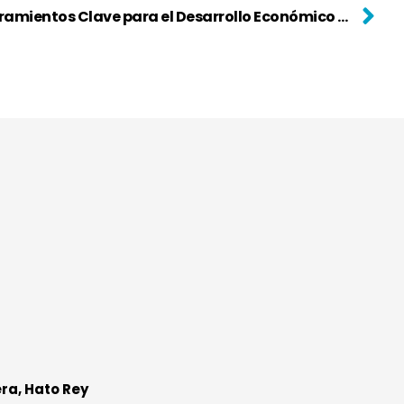
CUD Aplaude Nuevos Nombramientos Clave para el Desarrollo Económico y Energético de Puerto Rico
era, Hato Rey