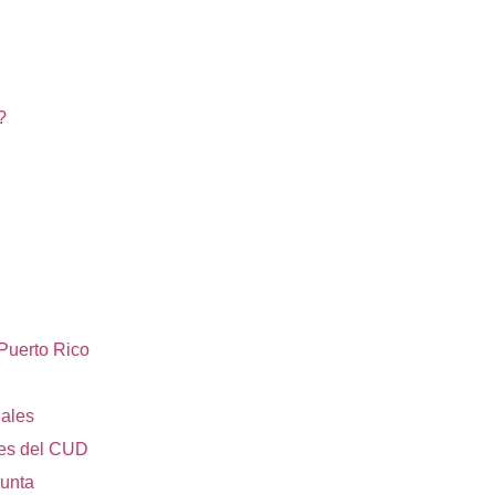
?
Puerto Rico
nales
res del CUD
unta