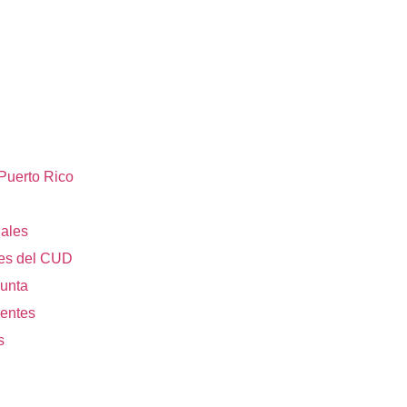
Puerto Rico
nales
res del CUD
unta
dentes
s