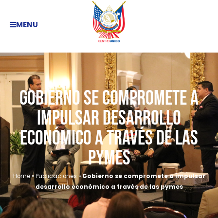
MENU
Gobierno se compromete a
impulsar desarrollo
económico a través de las
pymes
Home
»
Publicaciones
»
Gobierno se compromete a impulsar
desarrollo económico a través de las pymes