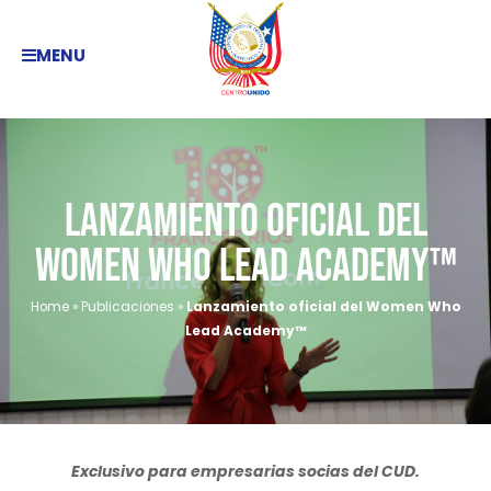
MENU
Lanzamiento oficial del
Women Who Lead Academy™
Home
»
Publicaciones
»
Lanzamiento oficial del Women Who
Lead Academy™
Exclusivo para empresarias socias del CUD.