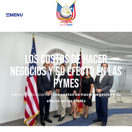
MENU
Los costos de hacer
negocios y su efecto en las
PYMEs
Home
»
Publicaciones
»
Los costos de hacer negocios y su
efecto en las PYMEs