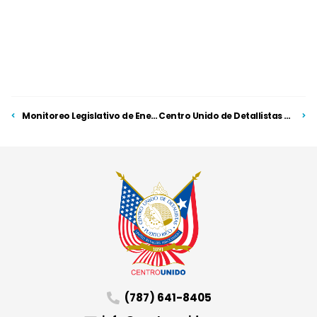
Monitoreo Legislativo de Enero 2026
Centro Unido de Detallistas advierete sobre impacto económico del alza en combustibles tras crisis en el Estrecho de Ormuz y exhorta a medidas temporeras de mitigación
(787) 641-8405