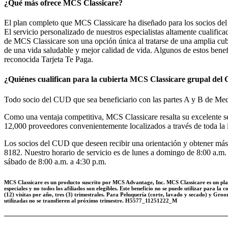
¿Qué más ofrece MCS Classicare?
El plan completo que MCS Classicare ha diseñado para los socios del C
El servicio personalizado de nuestros especialistas altamente cualif
de MCS Classicare son una opción única al tratarse de una amplia cubi
de una vida saludable y mejor calidad de vida. Algunos de estos bene
reconocida Tarjeta Te Paga.
¿Quiénes cualifican para la cubierta MCS Classicare grupal de
Todo socio del CUD que sea beneficiario con las partes A y B de Medi
Como una ventaja competitiva, MCS Classicare resalta su excelente ser
12,000 proveedores convenientemente localizados a través de toda la i
Los socios del CUD que deseen recibir una orientación y obtener más 
8182. Nuestro horario de servicio es de lunes a domingo de 8:00 a.m. a
sábado de 8:00 a.m. a 4:30 p.m.
MCS Classicare es un producto suscrito por MCS Advantage, Inc. MCS Classicare es un plan
especiales y no todos los afiliados son elegibles. Este beneficio no se puede utilizar para la
(12) visitas por año, tres (3) trimestrales. Para Peluquería (corte, lavado y secado) y Groo
utilizadas no se transfieren al próximo trimestre. H5577_11251222_M