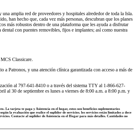
una amplia red de proveedores y hospitales alrededor de toda la Isla.
dido, han hecho que, cada vez más personas, descubran que los planes
cos más robustos dentro de una plataforma que les ayuda a disfrutar
a dental con puentes removibles, fijos e implantes; así como nuestra
n MCS Classicare.
cio a Patronos, y una atención clínica garantizada con acceso a más de
ización al 797-641-8410 o a través del sistema TTY al 1-866-627-
ril al 30 de septiembre es lunes a viernes de 8:00 a.m. a 8:00 p.m. y
La tarjeta te paga y Asistencia en el hogar, estos son beneficios suplementarios
según la evaluación que realice el suplidor de servicios. los servicios están limitados a doce
ervicios. Contacte al suplidor de Asistencia en el Hogar para más detalles. Cantidades no