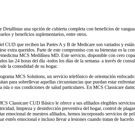
 Detallistas una opción de cubierta completa con beneficios de vanguar
uelos y beneficios suplementarios, entre otros.
del CUD que reciben las Partes A y B de Medicare son variados y están 
irse extra queridos. Parte de este compromiso con su bienestar es la conti
elemedicina MCS Medilínea MD. Este servicio, disponible con cero c
os las 24 horas del día -todos los días de la semana- a través de consu
esde la comodidad de su hogar.
grama MCS Solutions, un servicio telefónico de orientación enfocado e
sitan para sobrellevar aquellas circunstancias que puedan estar enfrenta
sla o sus condiciones de salud particulares. En MCS Classicare damos l
CS Classicare CUD Básico
le ofrece a sus afiliados elegibles servicio
ctricidad, limpieza y desinfección preventiva del hogar, control de pla
ar emocional de nuestros afiliados, hemos incorporado servicios de pel
ar estrés emocional e incluso llevar a lesiones cuando tratan de hacerl