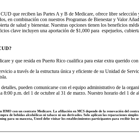
UD que reciben las Partes A y B de Medicare, ofrece libre selección y 
icados, en combinación con nuestros Programas de Bienestar y Valor Aña
erta de salud y bienestar. Nuestras opciones tienen los beneficios médi
ficios clave incluyen una aportación de $1,000 para
espejuelos, cubiert
l CUD?
care y que resida en Puerto Rico cualifica para estar extra querido co
vicio a través de la estructura única y eficiente de su Unidad de Servi
sla.
detalles, pueden comunicarse con el equipo administrativo de la organ
 8:00 p.m. del 1 de octubre al 31 de marzo. Nuestro horario del 1 de ab
 HMO con un contrato Medicare. La afiliación en MCS depende de la renovación del contrato. 
 compra de bebidas alcohólicas ni tabaco ni sus derivados. Solo aplican las reparaciones simples 
ming para su mascota, Usted debe visitar los establecimientos participantes para recibir los s