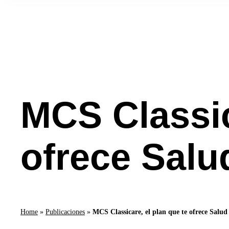
MCS Classic
ofrece Sal
Home
»
Publicaciones
»
MCS Classicare, el plan que te ofrece Salu