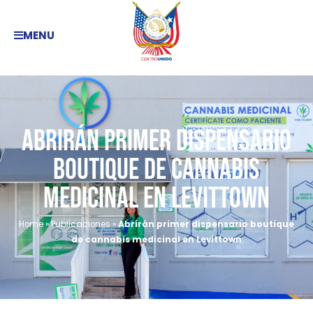
MENU
Abrirán primer dispensario
boutique de cannabis
medicinal en Levittown
Home
»
Publicaciones
»
Abrirán primer dispensario boutique
de cannabis medicinal en Levittown